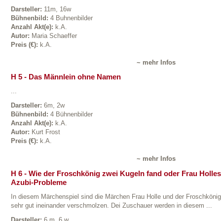
Darsteller:
11m, 16w
Bühnenbild:
4 Buhnenbilder
Anzahl Akt(e):
k.A.
Autor:
Maria Schaeffer
Preis (€):
k.A.
~ mehr Infos
H 5 - Das Männlein ohne Namen
...
Darsteller:
6m, 2w
Bühnenbild:
4 Bühnenbilder
Anzahl Akt(e):
k.A.
Autor:
Kurt Frost
Preis (€):
k.A.
~ mehr Infos
H 6 - Wie der Froschkönig zwei Kugeln fand oder Frau Holles
Azubi-Probleme
In diesem Märchenspiel sind die Märchen Frau Holle und der Froschkönig
sehr gut ineinander verschmolzen. Dei Zuschauer werden in diesem ...
Darsteller:
6 m, 6 w