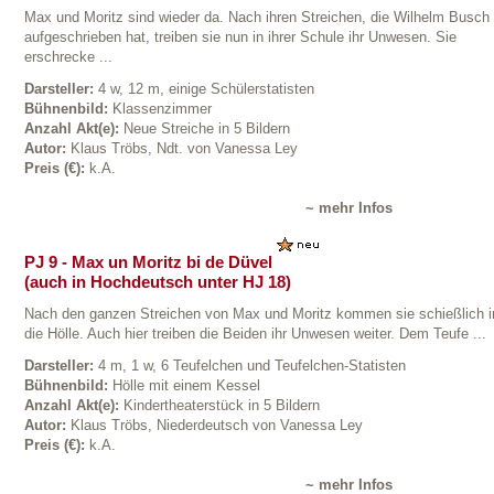
Max und Moritz sind wieder da. Nach ihren Streichen, die Wilhelm Busch
aufgeschrieben hat, treiben sie nun in ihrer Schule ihr Unwesen. Sie
erschrecke ...
Darsteller:
4 w, 12 m, einige Schülerstatisten
Bühnenbild:
Klassenzimmer
Anzahl Akt(e):
Neue Streiche in 5 Bildern
Autor:
Klaus Tröbs, Ndt. von Vanessa Ley
Preis (€):
k.A.
~ mehr Infos
PJ 9 - Max un Moritz bi de Düvel
(auch in Hochdeutsch unter HJ 18)
Nach den ganzen Streichen von Max und Moritz kommen sie schießlich i
die Hölle. Auch hier treiben die Beiden ihr Unwesen weiter. Dem Teufe ...
Darsteller:
4 m, 1 w, 6 Teufelchen und Teufelchen-Statisten
Bühnenbild:
Hölle mit einem Kessel
Anzahl Akt(e):
Kindertheaterstück in 5 Bildern
Autor:
Klaus Tröbs, Niederdeutsch von Vanessa Ley
Preis (€):
k.A.
~ mehr Infos