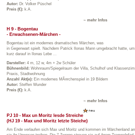
Autor:
Dr. Volker Püschel
Preis (€):
k.A.
~ mehr Infos
H 9 - Bogentau
- Erwachsenen-Märchen -
Bogentau ist ein modernes dramatisches Märchen, was
in Gegenwart spielt. Nachdem Patrick Ilonas Mann umgebracht hatte, um
kurz darauf in Ilonas Lebe ...
Darsteller:
4 m, 12 w, 4m + 2w Schüler
Bühnenbild:
Wohnraum/Spiegelraum der Villa, Schulhof und Klassenzim
Praxis, Stadtwohnung
Anzahl Akt(e):
Ein modernes MÃ¤rchenspiel in 19 Bildern
Autor:
Steffen Wunder
Preis (€):
k.A.
~ mehr Infos
PJ 10 - Max un Moritz lesde Streiche
(HJ 19 - Max und Moritz letzte Steiche)
Am Ende verlaufen sich Max und Moritz und kommen im Märchenland an