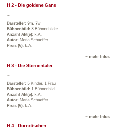
H 2 - Die goldene Gans
...
Darsteller:
9m, 7w
Bühnenbild:
3 Bühnenbilder
Anzahl Akt(e):
k.A.
Autor:
Maria Schaeffer
Preis (€):
k.A.
~ mehr Infos
H 3 - Die Sternentaler
...
Darsteller:
5 Kinder, 1 Frau
Bühnenbild:
1 Bühnenbild
Anzahl Akt(e):
k.A.
Autor:
Maria Schaeffer
Preis (€):
k.A.
~ mehr Infos
H 4 - Dornröschen
...