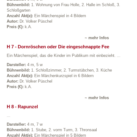
Bühnenbild:
1. Wohnung von Frau Holle, 2. Halle im Schloß, 3.
Schloßgarten
Anzahl Akt(e):
Ein Märchenspiel in 4 Bildern
Autor:
Dr. Volker Püschel
Preis (€):
k.A.
~ mehr Infos
H 7 - Dornröschen oder Die eingeschnappte Fee
Ein Märchenspiel, das die Kinder im Publikum mit einbezieht. ...
Darsteller:
4 m, 5 w
Bühnenbild:
1. Schloßzimmer, 2. Turmstübchen, 3. Küche
Anzahl Akt(e):
Ein Märchenkurzspiel in 6 Bildern
Autor:
Dr. Volker Püschel
Preis (€):
k.A.
~ mehr Infos
H 8 - Rapunzel
...
Darsteller:
4 m, 7 w
Bühnenbild:
1. Stube, 2. vorm Turm, 3. Thronsaal
Anzahl Akt(e):
Ein Märchenspiel in 5 Bildern