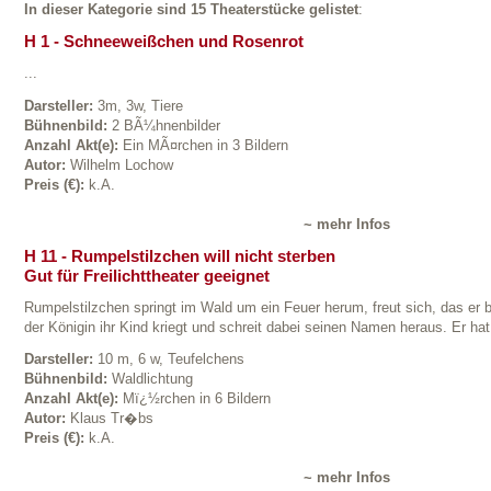
In dieser Kategorie sind 15 Theaterstücke gelistet
:
H 1 - Schneeweißchen und Rosenrot
...
Darsteller:
3m, 3w, Tiere
Bühnenbild:
2 BÃ¼hnenbilder
Anzahl Akt(e):
Ein MÃ¤rchen in 3 Bildern
Autor:
Wilhelm Lochow
Preis (€):
k.A.
~ mehr Infos
H 11 - Rumpelstilzchen will nicht sterben
Gut für Freilichttheater geeignet
Rumpelstilzchen springt im Wald um ein Feuer herum, freut sich, das er 
der Königin ihr Kind kriegt und schreit dabei seinen Namen heraus. Er hat 
Darsteller:
10 m, 6 w, Teufelchens
Bühnenbild:
Waldlichtung
Anzahl Akt(e):
Mï¿½rchen in 6 Bildern
Autor:
Klaus Tr�bs
Preis (€):
k.A.
~ mehr Infos