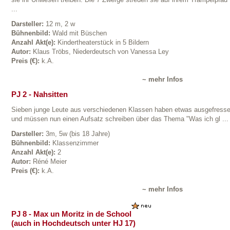
sie ihr Unwesen treiben. Die 7 Zwerge streuen sie auf ihrem Trampelpfad
...
Darsteller:
12 m, 2 w
Bühnenbild:
Wald mit Büschen
Anzahl Akt(e):
Kindertheaterstück in 5 Bildern
Autor:
Klaus Tröbs, Niederdeutsch von Vanessa Ley
Preis (€):
k.A.
~ mehr Infos
PJ 2 - Nahsitten
Sieben junge Leute aus verschiedenen Klassen haben etwas ausgefress
und müssen nun einen Aufsatz schreiben über das Thema "Was ich gl ...
Darsteller:
3m, 5w (bis 18 Jahre)
Bühnenbild:
Klassenzimmer
Anzahl Akt(e):
2
Autor:
Réné Meier
Preis (€):
k.A.
~ mehr Infos
PJ 8 - Max un Moritz in de School
(auch in Hochdeutsch unter HJ 17)